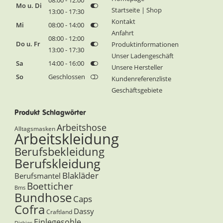
Mo u. Di
Startseite | Shop
13:00 - 17:30
Kontakt
Mi
08:00 - 14:00
Anfahrt
08:00 - 12:00
Do u. Fr
Produktinformationen
13:00 - 17:30
Unser Ladengeschäft
Sa
14:00 - 16:00
Unsere Hersteller
So
Geschlossen
Kundenreferenzliste
Geschäftsgebiete
Produkt Schlagwörter
Arbeitshose
Alltagsmasken
Arbeitskleidung
Berufsbekleidung
Berufskleidung
Blakläder
Berufsmantel
Boetticher
Bms
Bundhose
Caps
Cofra
Dassy
Craftland
Einlegesohle
Dickies