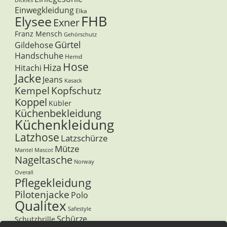
Einwegkleidung
Elka
FHB
Elysee
Exner
Franz Mensch
Gehörschutz
Gürtel
Gildehose
Handschuhe
Hemd
Hose
Hiza
Hitachi
Jacke
Jeans
Kasack
Kempel
Kopfschutz
Koppel
Kübler
Küchenbekleidung
Küchenkleidung
Latzhose
Latzschürze
Mütze
Mantel
Mascot
Nageltasche
Norway
Overall
Pflegekleidung
Pilotenjacke
Polo
Qualitex
Safestyle
Schürze
Schutzbrille