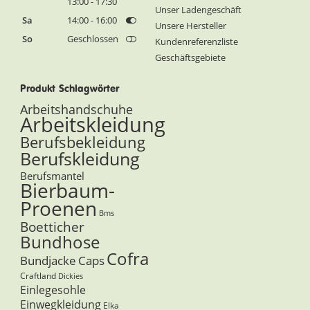
13:00 - 17:30
Unser Ladengeschäft
Sa
14:00 - 16:00
Unsere Hersteller
So
Geschlossen
Kundenreferenzliste
Geschäftsgebiete
Produkt Schlagwörter
Arbeitshandschuhe
Arbeitskleidung
Berufsbekleidung
Berufskleidung
Berufsmantel
Bierbaum-
Proenen
Bms
Boetticher
Bundhose
Cofra
Bundjacke
Caps
Craftland
Dickies
Einlegesohle
Einwegkleidung
Elka