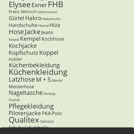
FHB
Elysee
Exner
Franz Mensch
Gehörschutz
Hakro
Gürtel
Halbschuhe
Hiza
Handschuhe
Hemd
Jacke
Hose
Jeans
Kempel
Kochhose
Kasack
Kochjacke
Koppel
Kopfschutz
Kübler
Küchenbekleidung
Küchenkleidung
Latzhose
M + S
Mantel
Meisterhose
Nageltasche
Norway
Overall
Pflegekleidung
Pilotenjacke
PKA
Polo
Qualitex
Safestyle
Schuhe
Schutzbrille
Schürze