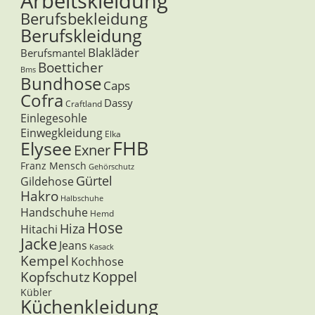
Arbeitskleidung
Berufsbekleidung
Berufskleidung
Blakläder
Berufsmantel
Boetticher
Bms
Bundhose
Caps
Cofra
Dassy
Craftland
Einlegesohle
Einwegkleidung
Elka
FHB
Elysee
Exner
Franz Mensch
Gehörschutz
Gürtel
Gildehose
Hakro
Halbschuhe
Handschuhe
Hemd
Hose
Hiza
Hitachi
Jacke
Jeans
Kasack
Kempel
Kochhose
Koppel
Kopfschutz
Kübler
Küchenkleidung