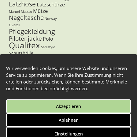
Latzhose
Latzschürze
Mütze
Mantel
Mascot
Nageltasche
Norway
Overall
Pflegekleidung
Pilotenjacke
Polo
Qualitex
Safestyle
Schutzbrille
Sicherheitsschuhe
Stiefel
Softshelljacke
Wir verwenden Cookies, um unsere Website und unseren
Stuco
T-Shirt
Service zu optimieren. Wenn Sie Ihre Zustimmung nicht
Tegera
erteilen oder zurückziehen, können bestimmte Merkmale
Thermohemd
Tommi
Unterwäsche
V-Shirt
und Funktionen beeinträchtigt werden.
Vorbinder
Westen
Winterstiefel
Zunfthemd
Zunfthose
Akzeptieren
Zunftweste
Ablehnen
Überschuhe
Alle Preise inkl. der gesetzlichen MwSt.
Einstellungen