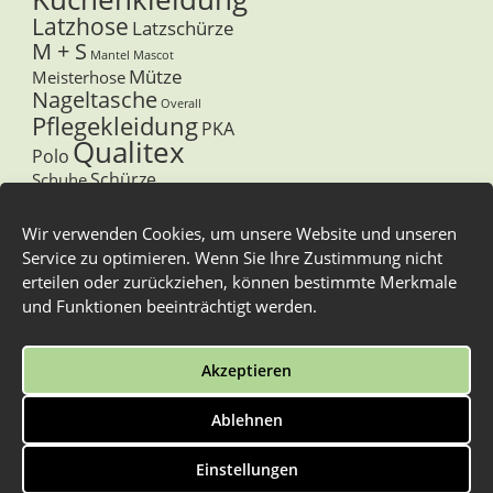
Latzhose
Latzschürze
M + S
Mantel
Mascot
Mütze
Meisterhose
Nageltasche
Overall
Pflegekleidung
PKA
Qualitex
Polo
Schürze
Schuhe
Sicherheitsschuhe
Stuco
Stiefel
Wir verwenden Cookies, um unsere Website und unseren
Sweat-Shirt
Service zu optimieren. Wenn Sie Ihre Zustimmung nicht
Tegera
Thermohemd
Tommi
Vorbinder
Unterwäsche
erteilen oder zurückziehen, können bestimmte Merkmale
Winterstiefel
Westen
und Funktionen beeinträchtigt werden.
Zunftbekleidung
Zunfthose
Zunfthemd
Akzeptieren
Zunftkleidung
Zunftweste
Ablehnen
Überschuhe
Alle Preise inkl. der gesetzlichen MwSt.
Einstellungen
© 2026 arbeitskleidung.de - Waldenmaier |