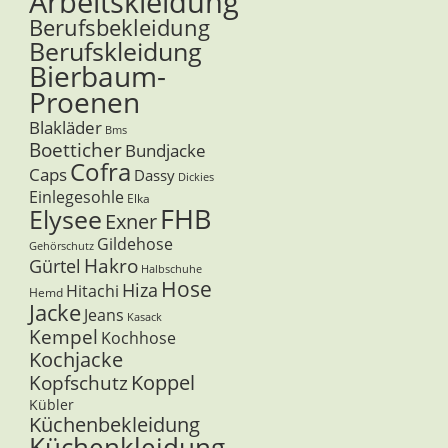
Arbeitskleidung
Berufsbekleidung
Berufskleidung
Bierbaum-
Proenen
Blakläder
Bms
Boetticher
Bundjacke
Cofra
Caps
Dassy
Dickies
Einlegesohle
Elka
FHB
Elysee
Exner
Gildehose
Gehörschutz
Hakro
Gürtel
Halbschuhe
Hose
Hiza
Hitachi
Hemd
Jacke
Jeans
Kasack
Kempel
Kochhose
Kochjacke
Koppel
Kopfschutz
Kübler
Küchenbekleidung
Küchenkleidung