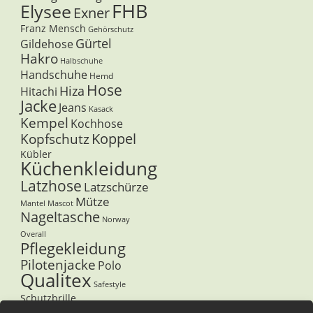
FHB
Elysee
Exner
Franz Mensch
Gehörschutz
Gürtel
Gildehose
Hakro
Halbschuhe
Handschuhe
Hemd
Hose
Hiza
Hitachi
Jacke
Jeans
Kasack
Kempel
Kochhose
Koppel
Kopfschutz
Kübler
Küchenkleidung
Latzhose
Latzschürze
Mütze
Mantel
Mascot
Nageltasche
Norway
Overall
Pflegekleidung
Pilotenjacke
Polo
Qualitex
Safestyle
Schutzbrille
Sicherheitsschuhe