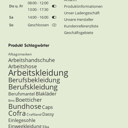
08:00 - 12:00
Do u. Fr
Produktinformationen
13:00 - 17:30
Unser Ladengeschäft
Sa
14:00 - 16:00
Unsere Hersteller
So
Geschlossen
Kundenreferenzliste
Geschäftsgebiete
Produkt Schlagwörter
Alltagsmasken
Arbeitshandschuhe
Arbeitshose
Arbeitskleidung
Berufsbekleidung
Berufskleidung
Blakläder
Berufsmantel
Boetticher
Bms
Bundhose
Caps
Cofra
Dassy
Craftland
Einlegesohle
Einwegkleidung
Elka