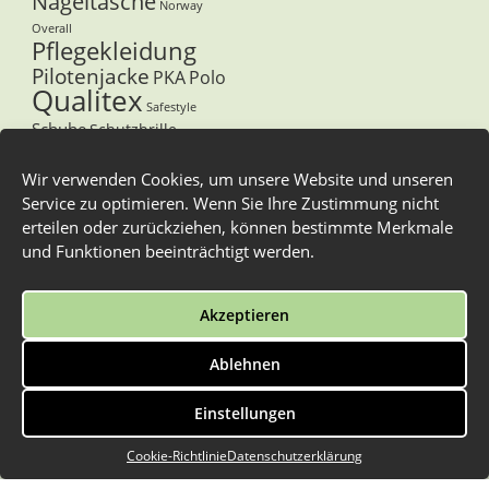
Nageltasche
Norway
Overall
Pflegekleidung
Pilotenjacke
PKA
Polo
Qualitex
Safestyle
Schuhe
Schutzbrille
Schürze
Softshelljacke
Stuco
T-Shirt
Wir verwenden Cookies, um unsere Website und unseren
Sweat-Shirt
Service zu optimieren. Wenn Sie Ihre Zustimmung nicht
Tegera
Thermohemd
Unterwäsche
erteilen oder zurückziehen, können bestimmte Merkmale
V-Shirt
Westen
Winterstiefel
und Funktionen beeinträchtigt werden.
Zunftbekleidung
Zunfthose
Zunfthemd
Akzeptieren
Zunftkleidung
Zunftweste
Ablehnen
Überschuhe
Einstellungen
Alle Preise inkl. der gesetzlichen MwSt.
© 2026 arbeitskleidung.de - Waldenmaier |
Cookie-Richtlinie
Datenschutzerklärung
Realisierung:
Informationtechnik Ravenstein