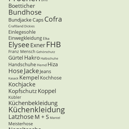
Bms
Boetticher
Bundhose
Cofra
Bundjacke
Caps
Craftland
Dickies
Einlegesohle
Einwegkleidung
Elka
FHB
Elysee
Exner
Franz Mensch
Gehörschutz
Hakro
Gürtel
Halbschuhe
Hiza
Handschuhe
Hemd
Jacke
Hose
Jeans
Kempel
Kochhose
Kasack
Kochjacke
Koppel
Kopfschutz
Kübler
Küchenbekleidung
Küchenkleidung
Latzhose
M + S
Mantel
Meisterhose