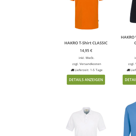
HAKRO 
HAKRO T-Shirt CLASSIC
14,95
€
inkl. MwSt.
i
zzgl.
Versandkosten
zzgl.
Lieferzeit: 1-5 Tage
Lief
DETAILS ANZEIGEN
DETAI