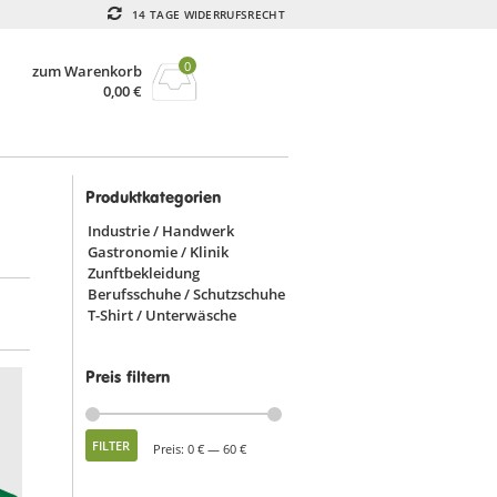
14 TAGE WIDERRUFSRECHT
0
zum Warenkorb
0,00
€
Produktkategorien
Industrie / Handwerk
Gastronomie / Klinik
Zunftbekleidung
Berufsschuhe / Schutzschuhe
T-Shirt / Unterwäsche
Preis filtern
Min.
Max.
FILTER
Preis:
0 €
—
60 €
Preis
Preis