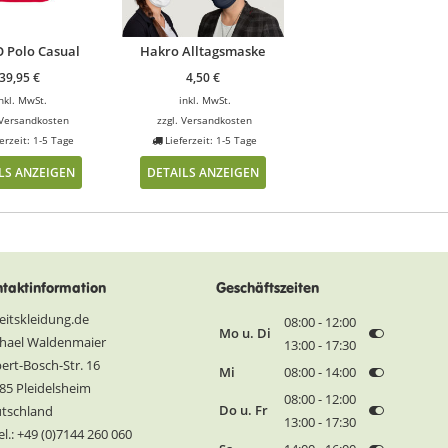
 Polo Casual
Hakro Alltagsmaske
39,95
€
4,50
€
nkl. MwSt.
inkl. MwSt.
Versandkosten
zzgl.
Versandkosten
erzeit: 1-5 Tage
Lieferzeit: 1-5 Tage
LS ANZEIGEN
DETAILS ANZEIGEN
taktinformation
Geschäftszeiten
eitskleidung.de
08:00 - 12:00
Mo u. Di
hael Waldenmaier
13:00 - 17:30
ert-Bosch-Str. 16
Mi
08:00 - 14:00
85 Pleidelsheim
08:00 - 12:00
Do u. Fr
tschland
13:00 - 17:30
l.: +49 (0)7144 260 060