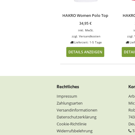
HAKRO Women Polo Top
HAKRO
34,95
€
inkl. MwSt.
i
zzgl.
Versandkosten
zzgl.
Lieferzeit: 1-5 Tage
Lief
DETAILS ANZEIGEN
DETAI
Rechtliches
Kon
Impressum
Arb
Zahlungsarten
Mic
Versandinformationen
Rob
Datenschutzerklärung
743
Cookie-Richtlinie
Deu
Widerrufsbelehrung
Te