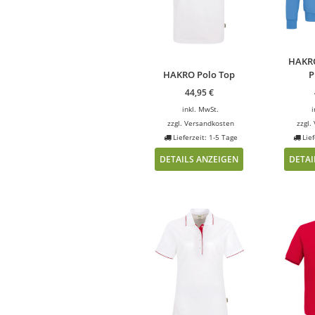
HAKRO
HAKRO Polo Top
P
44,95
€
inkl. MwSt.
i
zzgl.
Versandkosten
zzgl.
Lieferzeit: 1-5 Tage
Lief
DETAILS ANZEIGEN
DETAI