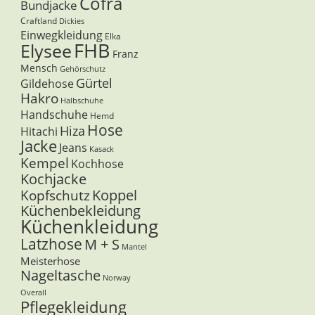
Cofra
Bundjacke
Craftland
Dickies
Einwegkleidung
Elka
FHB
Elysee
Franz
Mensch
Gehörschutz
Gürtel
Gildehose
Hakro
Halbschuhe
Handschuhe
Hemd
Hose
Hiza
Hitachi
Jacke
Jeans
Kasack
Kempel
Kochhose
Kochjacke
Koppel
Kopfschutz
Küchenbekleidung
Küchenkleidung
Latzhose
M + S
Mantel
Meisterhose
Nageltasche
Norway
Overall
Pflegekleidung