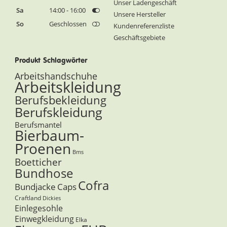
Unser Ladengeschäft
Sa
14:00 - 16:00
Unsere Hersteller
So
Geschlossen
Kundenreferenzliste
Geschäftsgebiete
Produkt Schlagwörter
Arbeitshandschuhe
Arbeitskleidung
Berufsbekleidung
Berufskleidung
Berufsmantel
Bierbaum-
Proenen
Bms
Boetticher
Bundhose
Cofra
Bundjacke
Caps
Craftland
Dickies
Einlegesohle
Einwegkleidung
Elka