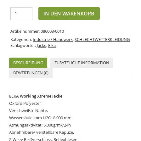
IN DEN WARENKORB
Artikelnummer:
086003-0010
Kategorien:
Industrie / Handwerk
,
SCHLECHTWETTERKLEIDUNG
Schlagwörter:
Jacke
,
Elka
BESCHREIBUNG
ZUSÄTZLICHE INFORMATION
BEWERTUNGEN (0)
ELKA Working Xtreme Jacke
Oxford Polyester
Verschweißte Nähte,
Wassersäule: mm H2O: 8.000 mm
Atmungsaktivität: 5.000g/m²/24h
Abnehmbare/ verstellbare Kapuze,
2-Wege Reißverschluss, Reflexbiesen,