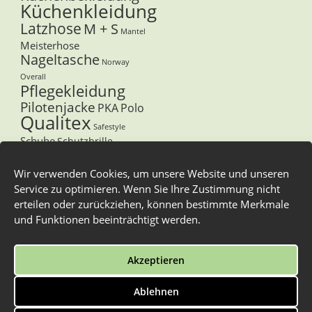
Küchenkleidung
Latzhose
M + S
Mantel
Meisterhose
Nageltasche
Norway
Overall
Pflegekleidung
Pilotenjacke
PKA
Polo
Qualitex
Safestyle
Schuhe
Schutzbrille
Schürze
Softshelljacke
Stuco
T-Shirt
Wir verwenden Cookies, um unsere Website und unseren
Sweat-Shirt
Service zu optimieren. Wenn Sie Ihre Zustimmung nicht
Tegera
Thermohemd
Unterwäsche
erteilen oder zurückziehen, können bestimmte Merkmale
V-Shirt
Westen
Winterstiefel
und Funktionen beeinträchtigt werden.
Zunftbekleidung
Zunfthose
Zunfthemd
Akzeptieren
Zunftkleidung
Zunftweste
Ablehnen
Überschuhe