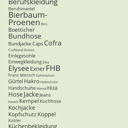
Berufskleidung
Berufsmantel
Bierbaum-
Proenen
Bms
Boetticher
Bundhose
Cofra
Bundjacke
Caps
Craftland
Dickies
Einlegesohle
Einwegkleidung
Elka
FHB
Elysee
Exner
Franz Mensch
Gehörschutz
Hakro
Gürtel
Halbschuhe
Hiza
Handschuhe
Hemd
Jacke
Hose
Jeans
Kempel
Kochhose
Kasack
Kochjacke
Koppel
Kopfschutz
Kübler
Küchenbekleidung