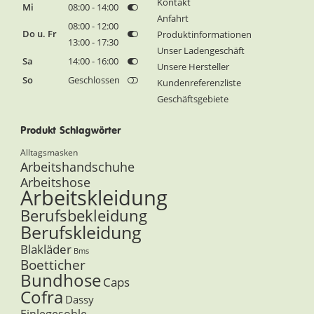
Kontakt
Mi
08:00 - 14:00
Anfahrt
08:00 - 12:00
Do u. Fr
Produktinformationen
13:00 - 17:30
Unser Ladengeschäft
Sa
14:00 - 16:00
Unsere Hersteller
So
Geschlossen
Kundenreferenzliste
Geschäftsgebiete
Produkt Schlagwörter
Alltagsmasken
Arbeitshandschuhe
Arbeitshose
Arbeitskleidung
Berufsbekleidung
Berufskleidung
Blakläder
Bms
Boetticher
Bundhose
Caps
Cofra
Dassy
Einlegesohle