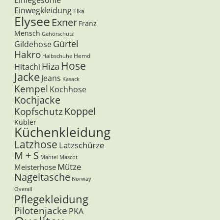
Einwegkleidung
Elka
Elysee
Exner
Franz
Mensch
Gehörschutz
Gürtel
Gildehose
Hakro
Hemd
Halbschuhe
Hose
Hiza
Hitachi
Jacke
Jeans
Kasack
Kempel
Kochhose
Kochjacke
Koppel
Kopfschutz
Kübler
Küchenkleidung
Latzhose
Latzschürze
M + S
Mantel
Mascot
Mütze
Meisterhose
Nageltasche
Norway
Overall
Pflegekleidung
Pilotenjacke
PKA