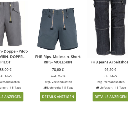
- Doppel- Pilot-
WIRN- DOPPEL-
FHB Rips- Moleskin- Short
PILOT
RIPS- MOLESKIN
FHB Jeans Arbeitsho
88,00
€
78,60
€
95,20
€
nkl. MwSt.
inkl. MwSt.
inkl. MwSt.
Versandkosten
zzgl.
Versandkosten
zzgl.
Versandkosten
erzeit: 1-5 Tage
Lieferzeit: 1-5 Tage
Lieferzeit: 1-5 Tage
LS ANZEIGEN
DETAILS ANZEIGEN
DETAILS ANZEIGEN