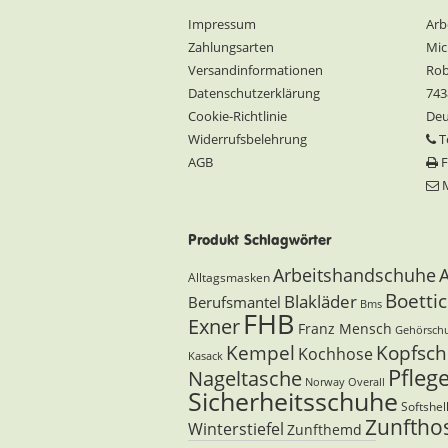
Impressum
Arb
Zahlungsarten
Mic
Versandinformationen
Rob
Datenschutzerklärung
743
Cookie-Richtlinie
Deu
Widerrufsbelehrung
Te
AGB
F
M
Produkt Schlagwörter
Arbeitshandschuhe
Alltagsmasken
Boetti
Blakläder
Berufsmantel
Bms
FHB
Exner
Franz Mensch
Gehörsch
Kempel
Kopfsch
Kochhose
Kasack
Pfleg
Nageltasche
Norway
Overall
Sicherheitsschuhe
Softshel
Zunftho
Winterstiefel
Zunfthemd