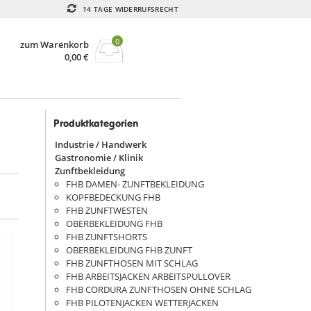
14 TAGE WIDERRUFSRECHT
0
zum Warenkorb
0,00
€
Produktkategorien
Industrie / Handwerk
Gastronomie / Klinik
Zunftbekleidung
FHB DAMEN- ZUNFTBEKLEIDUNG
KOPFBEDECKUNG FHB
FHB ZUNFTWESTEN
OBERBEKLEIDUNG FHB
FHB ZUNFTSHORTS
OBERBEKLEIDUNG FHB ZUNFT
FHB ZUNFTHOSEN MIT SCHLAG
FHB ARBEITSJACKEN ARBEITSPULLOVER
FHB CORDURA ZUNFTHOSEN OHNE SCHLAG
FHB PILOTENJACKEN WETTERJACKEN