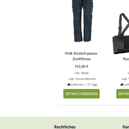
FHB Stretch-Jeans-
Zunfthose
Rüc
102,80
€
inkl. MwSt.
i
zzgl.
Versandkosten
zzgl.
Lieferzeit: 1-5 Tage
Lief
DETAILS ANZEIGEN
DETAI
Rechtliches
Kon