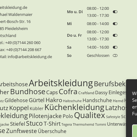
eitskleidung.de
08:00 - 12:00
Mo u. Di
hael Waldenmaier
13:00 - 17:30
ert-Bosch-Str. 16
Mi
08:00 - 14:00
85 Pleidelsheim
08:00 - 12:00
Do u. Fr
tschland
13:00 - 17:30
l.: +49 (0)7144 260 060
Sa
14:00 - 16:00
ax: +49 (0)7144 208 667
So
Geschlossen
ail: info@arbeitskleidung.de
Arbeitskleidung
Berufsbeklei
Arbeitshose
Bundhose
Cofra
cher
Caps
Einlegesohl
Dassy
Craftland
Wi
Hakro
Gürtel
Gildehose
Handschuhe
Hitac
Se
Hemd
utz
Halbschuhe
Küchenkleidung
Latzhose
Koppel
er
utz
L
Kübler
Qualitex
Fu
ekleidung
Pilotenjacke
Polo
Schutzb
Safestyle
Stuco
T-Shirt
Stiefel
Unterwäsche
ljacke
Tegera
Thermohemd
Tommi
se
Zunftweste
Überschuhe