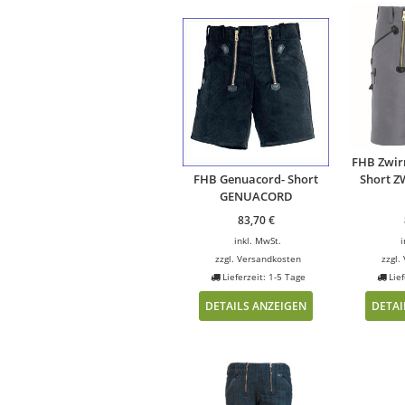
FHB Zwirn
FHB Genuacord- Short
Short Z
GENUACORD
83,70
€
inkl. MwSt.
i
zzgl.
Versandkosten
zzgl.
Lieferzeit: 1-5 Tage
Lief
DETAILS ANZEIGEN
DETAI