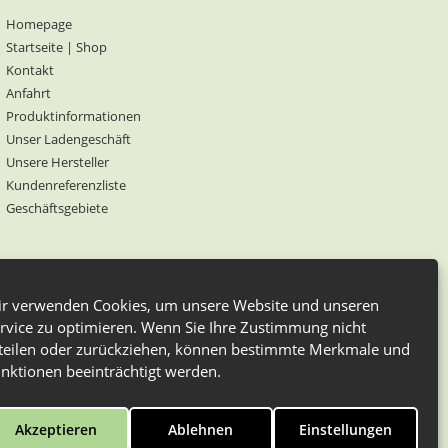
Homepage
Startseite | Shop
Kontakt
Anfahrt
Produktinformationen
Unser Ladengeschäft
Unsere Hersteller
Kundenreferenzliste
Geschäftsgebiete
Berufskleidung
dung
Elysee
e
Einwegkleidung
Elka
r verwenden Cookies, um unsere Website und unseren
Jacke
Hose
Hiza
hi
Jeans
rvice zu optimieren. Wenn Sie Ihre Zustimmung nicht
teilen oder zurückziehen, können bestimmte Merkmale und
atzschürze
Mütze
Mantel
Mascot
nktionen beeinträchtigt werden.
rille
Vorbinder
V-Shirt
Westen
Akzeptieren
Ablehnen
Einstellungen