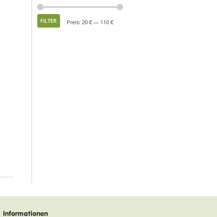
Min.
Max.
FILTER
Preis:
20 €
—
110 €
Preis
Preis
Informationen